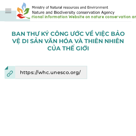
Skip
to
content
BAN THƯ KÝ CÔNG ƯỚC VỀ VIỆC BẢO
VỆ DI SẢN VĂN HÓA VÀ THIÊN NHIÊN
CỦA THẾ GIỚI
https://whc.unesco.org/