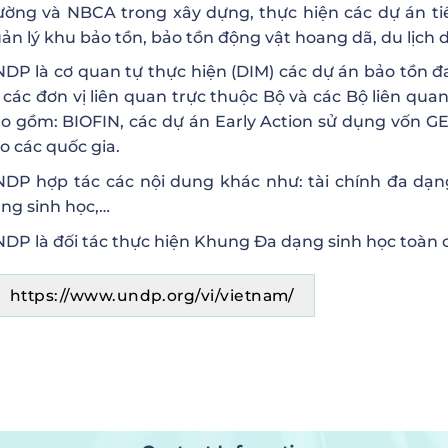
ường và NBCA trong xây dựng, thực hiện các dự án ti
ản lý khu bảo tồn, bảo tồn động vật hoang dã, du lịch 
DP là cơ quan tự thực hiện (DIM) các dự án bảo tồn đa 
 các đơn vị liên quan trực thuộc Bộ và các Bộ liên qua
o gồm: BIOFIN, các dự án Early Action sử dụng vốn G
o các quốc gia.
DP hợp tác các nội dung khác như: tài chính đa dạng 
ng sinh học,…
DP là đối tác thực hiện Khung Đa dạng sinh học toàn 
https://www.undp.org/vi/vietnam/