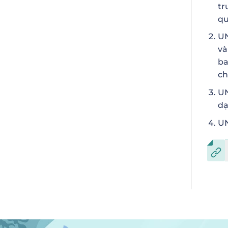
tr
qu
UN
và
ba
ch
UN
dạ
UN