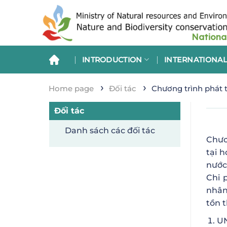
Skip
to
content
INTRODUCTION
INTERNATIONAL
›
›
Home page
Đối tác
Chương trình phát 
Đối tác
Danh sách các đối tác
Chươ
tại 
nước
Chi 
nhân
tồn 
UN