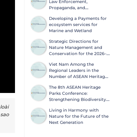
Law Enforcement,
Propaganda, and
Dissemination of
Developing a Payments for
Information on Biodiversity
ecosystem services for
Conservation and Wildlife Protection
Marine and Wetland
Strategic Directions for
Nature Management and
Conservation for the 2026–
2030 Period
Viet Nam Among the
Regional Leaders in the
Number of ASEAN Heritage
Parks
The 8th ASEAN Heritage
Parks Conference:
Strengthening Biodiversity
Conservation and
loài
Living in Harmony with
Sustainable Development
 sao
Nature for the Future of the
Next Generation