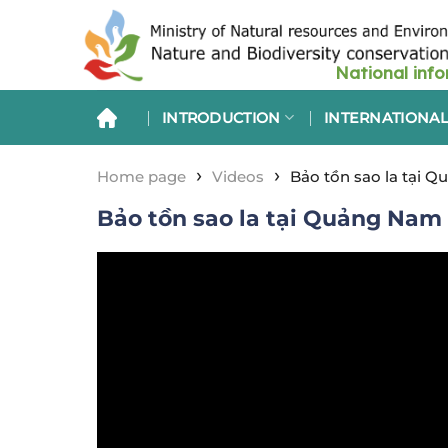
Skip
to
content
INTRODUCTION
INTERNATIONAL
›
›
Home page
Videos
Bảo tồn sao la tại 
Bảo tồn sao la tại Quảng Nam