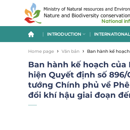
Skip
to
content
INTRODUCTION
INTERNATIONAL
›
›
Home page
Văn bản
Ban hành kế hoạch 
Chính phủ về Phê duyệt Chiến lược quốc gia 
Ban hành kế hoạch của 
hiện Quyết định số 896
tướng Chính phủ về Phê
đổi khí hậu giai đoạn đ