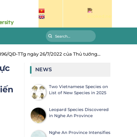
 896/QĐ-TTg ngày 26/7/2022 của Thủ tướng
hực
NEWS
Two Vietnamese Species on
biến
List of New Species in 2025
Leopard Species Discovered
in Nghe An Province
Nghe An Province Intensifies