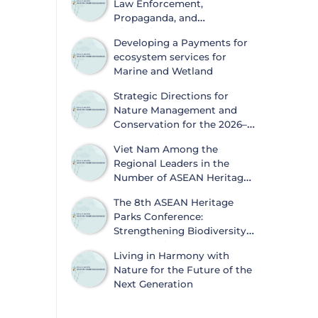
Law Enforcement,
Propaganda, and
Dissemination of
Developing a Payments for
Information on Biodiversity
ecosystem services for
Conservation and Wildlife Protection
Marine and Wetland
Strategic Directions for
Nature Management and
Conservation for the 2026–
2030 Period
Viet Nam Among the
Regional Leaders in the
Number of ASEAN Heritage
Parks
The 8th ASEAN Heritage
Parks Conference:
Strengthening Biodiversity
Conservation and
Living in Harmony with
Sustainable Development
Nature for the Future of the
Next Generation