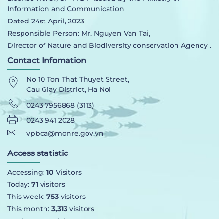
Information and Communication
Dated 24st April, 2023
Responsible Person: Mr. Nguyen Van Tai,
Director of Nature and Biodiversity conservation Agency .
Contact Infomation
No 10 Ton That Thuyet Street,
Cau Giay District, Ha Noi
0243 7956868 (3113)
0243 941 2028
vpbca@monre.gov.vn
Access statistic
Accessing:
10
Visitors
Today:
71
visitors
This week:
753
visitors
This month:
3,313
visitors