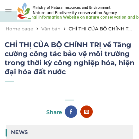
Skip
to
content
›
›
Home page
Văn bản
CHỈ THỊ CỦA BỘ CHÍNH TRỊ
về Tăng cường công tác bảo vệ môi trường trong thời
CHỈ THỊ CỦA BỘ CHÍNH TRỊ về Tăng
kỳ công nghiệp hóa, hiện đại hóa đất nước
cường công tác bảo vệ môi trường
trong thời kỳ công nghiệp hóa, hiện
đại hóa đất nước
Share
NEWS